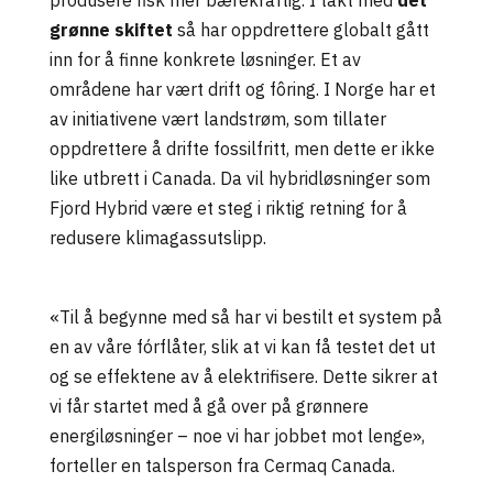
grønne skiftet
så har oppdrettere globalt gått
inn for å finne konkrete løsninger. E
t av
områdene har vært drift og fôring. I Norge har et
av
initiativene
vært
landstrøm
, som tilla
ter
oppdrettere å drifte fossilfritt, men dette er ikke
like utbrett
i Canada
. Da vil hybridløsninger som
Fjord Hybrid
være et steg i riktig retnin
g for å
redusere klimagassutslipp.
«Til å begynne med så har vi bestilt et system på
en av våre
fórflåter
, slik at vi kan få testet det ut
og se effektene av å elektrifisere. Dette sikrer at
vi får startet med å gå over på grønnere
energiløsninger – noe vi har jobbet mot lenge»,
forteller en talsperson fra
Cermaq Canada
.