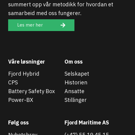
summert opp vår metodikk for hvordan et
samarbeid med oss fungerer.
Les mer her
Våre løsninger
Om oss
Fjord Hybrid
Selskapet
CPS
Historien
Battery Safety Box
Ansatte
Power-BX
Stillinger
Følg oss
Fjord Maritime AS
Nyhetsbrev
(+47) 55 19 45 15