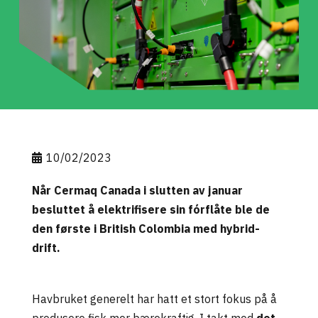
10/02/2023
Når
Cermaq Canada
i slutten av j
anuar
besluttet å elektrifisere sin
fórflåte
ble de
den første i British Colombia med hybrid-
drift.
Havbruket generelt har hatt et stort fokus på å
produsere fisk mer bærekraftig.
I takt med
det