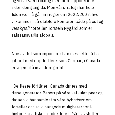
og vi har vært i dialog med flere oppdrettere
siden den gang da. Men vår strategi har hele
tiden vært å gå inn i regionen i
2022/2023, hvor
vi kommer til å etablere kontorer; både på øst og
vestkyst.” forteller Torstein Nygård, som er
salgsansvarlig globalt.
Noe av det som imponerer han mest etter å ha
jobbet med oppdrettere, som
Cermaq
, i Canada
er viljen til å investere grønt.
“De fleste
fórflåter
i Canada driftes med
dieselgenerator. Basert på våre kalkulasjoner og
dataen vi har
samlet fra våre hybridsystem
forteller oss at vi har gode muligheter for å
hjelpe kanadiske oppdrettere også!”
avslutter